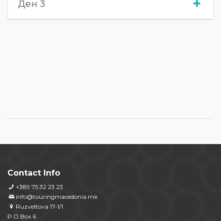
Ден 3
Contact Info
+389 75 32 23 23
info@touringmacedonia.mk
Ruzveltova 17-1/1
P.O.Box 6