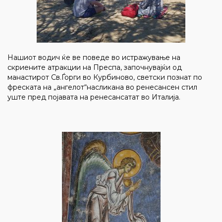
Нашиот водич ќе ве поведе во истражување на
скриените атракции на Преспа, започнувајќи од
манастирот Св.Ѓорги во Курбиново, светски познат по
фреската на „ангелот“насликана во ренесансен стил
уште пред појавата на ренесансатат во Италија.