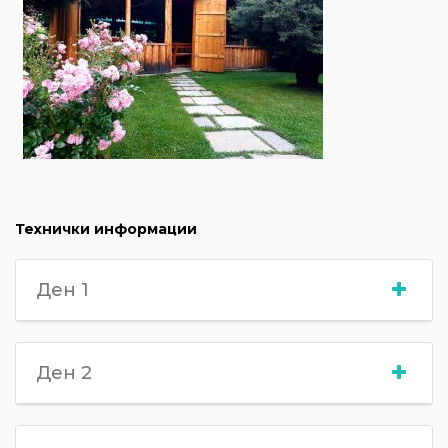
Технички информаци
и
Ден 1
Ден 2