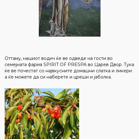
Оттаму, нашиот водич ќе ве одведе на гости во
семејната фарма SPIRIT OF PRESPA во Царев Двор. Тука
ќе ве почестат со највкусните домашни слатка и ликери
а ќе можете да си наберете и цреши и јаболка.