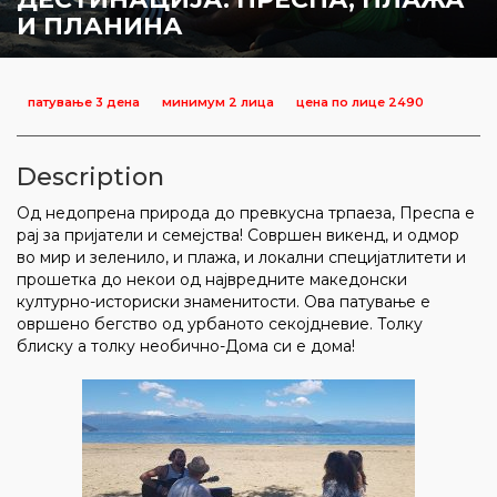
И ПЛАНИНА
патувањe 3 дена
минимум 2 лица
цена по лице 2490
Description
Од недопрена природа до превкусна трпаеза, Преспа е
рај за пријатели и семејства! Совршен викенд, и одмор
во мир и зеленило, и плажа, и локални специјатлитети и
прошетка до некои од највредните македонски
културно-историски знаменитости. Ова патување е
овршено бегство од урбаното секојдневие. Толку
блиску а толку необично-Дома си е дома!